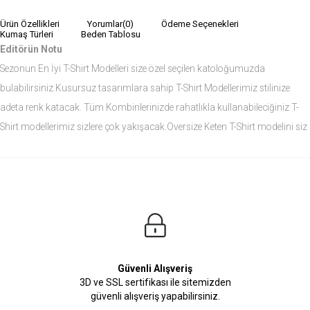
Ürün Özellikleri
Yorumlar
(0)
Ödeme Seçenekleri
Kumaş Türleri
Beden Tablosu
Editörün Notu
Sezonun En İyi T-Shirt Modelleri size özel seçilen katoloğumuzda
bulabilirsiniz.Kusursuz tasarımlara sahip T-Shirt Modellerimiz stilinize
adeta renk katacak. Tüm Kombinlerinizde rahatlıkla kullanabileciğiniz T-
Shirt modellerimiz sizlere çok yakışacak.Oversize Keten T-Shirt modelini siz
de çok seveceksiniz.
Ürün Ölçüleri
Modelin Ölçüleri
Boy: 1.81
Kilo: 84
Manken Bedenleri Üst Grup M, Alt Grup 33 Beden ( Medium )
Güvenli Alışveriş
3D ve SSL sertifikası ile sitemizden
güvenli alışveriş yapabilirsiniz.