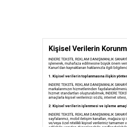
Kişisel Verilerin Korunm
INDERE TEKSTİL REKLAM DANIŞMANLIK SANAYİ TİCAR
işlenerek, muhafaza edilmesine büyük önem veriy
Kanun'dan kaynaklanan haklarınızla ilgili bilgilend
1. Kişisel verilerin toplanmasına ilişkin yönt
INDERE TEKSTİL REKLAM DANIŞMANLIK SANAYİ TİCAR
markalarımızın hizmetlerinden faydalanabilmeniz, 
hizmet standartları oluşturabilmek, INDERE TEKS
amaçlarla kişisel verilerinizi sözlü, internet sit
2. Kişisel verilerin işlenmesi ve işleme amaç
INDERE TEKSTİL REKLAM DANIŞMANLIK SANAYİ TİCARE
sayfalarımız, mobil iletişim kanalları, mağaza içi il
ve/veya özel nitelikli kişisel verileriniz tamamen ve