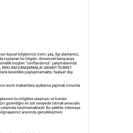
sel bilgilerinizi (isim, yaş, ilgi alanlarınız,
a toplanan bu bilgiler, dönemsel kampanya
yönelik müşteri "sınıflandırma" çalışmalarında
STİL REKLAM DANIŞMANLIK SANAYİ TİCARET
larla kesinlikle paylaşmamakta, faaliyet dışı
reğince resmi makamlara açıklama yapmak zorunda
şkasının bu bilgilere ulaşması ve bunları
izin güvenliğini en üst seviyede tutmak amacıyla
cularında tutulmamaktadır. Bu şekilde ödemeye
lgisayarınız arasında gerçekleşmesi