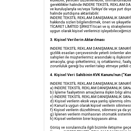
edilebilir, yeniden düzenlenebilir, sınıflandırılab
gereklilikler halinde INDERE TEKSTİL REKLAM DANI
ve kuruluşlarıyla ve/veya Türkiye'de veya yurt dışın
halinde yurtdışına aktarılabilir.
INDERE TEKSTİL REKLAM DANIŞMANLIK SANAYİ TİCA
hakkında sizleri bilgilendirmek, öneri ve şikaye
TİCARET LİMİTED ŞİRKETİ ticari ve iş stratejileri
uygun olarak kişisel verilerinizi işleyebileceğimizi
3. Kişisel Verilerin Aktarılması
INDERE TEKSTİL REKLAM DANIŞMANLIK SANAYİ TİCARE
gizlilik esasları çerçevesinde yeterli önlemler alın
sahipleri ile müşterilerimiz arasındaki iş ilişki
amacıyla; grup şirketlerimiz, iş ortaklarımız, faa
zorunluluk gereği bu verileri talep etmeye yetkili o
4. Kişisel Veri Sahibinin KVK Kanunu'nun (“Ka
INDERE TEKSTİL REKLAM DANIŞMANLIK SANAYİ TİCARE
a) INDERE TEKSTİL REKLAM DANIŞMANLIK SANAYİ TİCA
b) İşleme faaliyetinin amaçlarına ilişkin bilgi alm
c) INDERE TEKSTİL REKLAM DANIŞMANLIK SANAYİ TİCA
d) Kişisel verilerin eksik veya yanlış işlenmiş olm
e) Kanun'a uygun olarak kişisel verilerin silinmes
f) Kişisel verilerin düzeltilmesi, silinmesi ya da yo
g) İşlenen verilerin münhasıran otomatik sistemle
h) Kişisel verilerinin birer kopyasını alma.
Görüş ve sorularınızla ilgili bizimle iletişime geçe