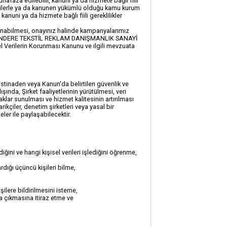
muhafaza edilebilir, kanuni ya da hizmete bağlı fiili
ilerle ya da kanunen yükümlü olduğu kamu kurum
 kanuni ya da hizmete bağlı fiili gereklilikler
abilmesi, onayınız halinde kampanyalarımız
bilmek, INDERE TEKSTİL REKLAM DANIŞMANLIK SANAYİ
sel Verilerin Korunması Kanunu ve ilgili mevzuata
inaden veya Kanun'da belirtilen güvenlik ve
nda, Şirket faaliyetlerinin yürütülmesi, veri
aklar sunulması ve hizmet kalitesinin artırılması
ikçiler, denetim şirketleri veya yasal bir
eler ile paylaşabilecektir.
ni ve hangi kişisel verileri işlediğini öğrenme,
ı üçüncü kişileri bilme,
kişilere bildirilmesini isteme,
ya çıkmasına itiraz etme ve