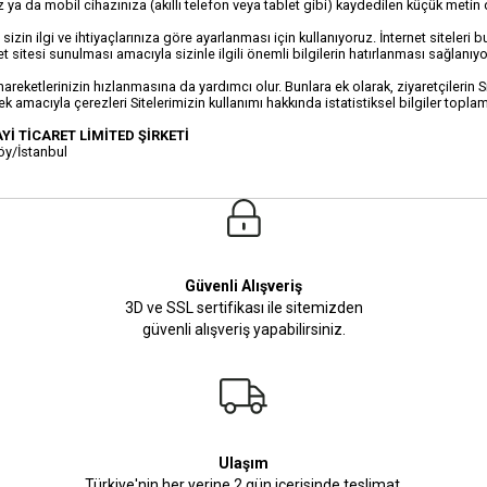
ız ya da mobil cihazınıza (akıllı telefon veya tablet gibi) kaydedilen küçük metin d
 sizin ilgi ve ihtiyaçlarınıza göre ayarlanması için kullanıyoruz. İnternet siteler
sitesi sunulması amacıyla sizinle ilgili önemli bilgilerin hatırlanması sağlanıyor 
areketlerinizin hızlanmasına da yardımcı olur. Bunlara ek olarak, ziyaretçilerin S
rmek amacıyla çerezleri Sitelerimizin kullanımı hakkında istatistiksel bilgiler toplam
İ TİCARET LİMİTED ŞİRKETİ
öy/İstanbul
Güvenli Alışveriş
3D ve SSL sertifikası ile sitemizden
güvenli alışveriş yapabilirsiniz.
Ulaşım
Türkiye'nin her yerine 2 gün içerisinde teslimat.