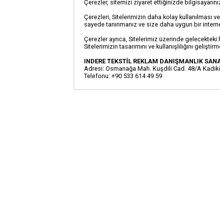
Çerezler, sitemizi ziyaret ettiğinizde bilgisayarın
Çerezleri, Sitelerimizin daha kolay kullanılması ve
sayede tanınmanız ve size daha uygun bir internet 
Çerezler ayrıca, Sitelerimiz üzerinde gelecekteki h
Sitelerimizin tasarımını ve kullanışlılığını gelişti
INDERE TEKSTİL REKLAM DANIŞMANLIK SANAY
Adresi: Osmanağa Mah. Kuşdili Cad. 48/A Kadık
Telefonu: +90 533 614 49 59