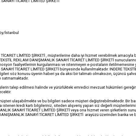
 SANAYİ TİCARET LİMİTED ŞİRKETİ
öy/İstanbul
 LİMİTED ŞİRKETİ , müşterilerine daha iyi hizmet verebilmek amacıyla bazı kişi
RE TEKSTİL REKLAM DANIŞMANLIK SANAYİ TİCARET LİMİTED ŞİRKETİ sunucularınd
romosyon faaliyetlerinin kurgulanması ve istenmeyen e-postaların iletilmemesine 
ANAYİ TİCARET LİMİTED ŞİRKETİ bünyesinde kullanılmaktadır. INDERE TEK
lgileri söz konusu üyenin haberi ya da aksi bir talimatı olmaksızın, üçüncü şahıs
de satmamaktadır.
lgilerin talep edilmesi halinde ve yürürlükteki emredici mevzuat hükümleri ge
cektir.
üşteri ulaşabilmekte ve bu bilgileri sadece müşteri değiştirebilmektedir. Bir ba
tenen kredi kartı bilgileriniz, siteden alışveriş yapan siz değerli müşterilerim
LIK SANAYİ TİCARET LİMİTED ŞİRKETİ veya ona hizmet veren şirketlerin sunu
 DANIŞMANLIK SANAYİ TİCARET LİMİTED ŞİRKETİ arayüzü üzerinden banka ve bi