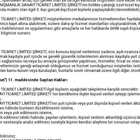
ilir, işlendikleri amaç için gerekli olan ya da ilgili kanunda öngörülen süre kadar 
ŞMANLIK SANAYİ TİCARET LİMİTED ŞİRKETİ'nin birlikte çalıştığı özel-tüzel kiş
da mukim olan ilgili 3. kişi gerçek kişi/tüzel kişilerle paylaşılabilir/devredilebilir,
RET LİMİTED ŞİRKETİ müşterilerinin markalarımızın hizmetlerinden faydalan
tlerinizi kayıt altına alabilmek, sizlere daha iyi hizmet standartları oluştura
nin belirlenmesi ve uygulanması gibi amaçlarla ve her halükarda 6698 sayılı Kişi
 bilginize sunarız.
T LİMİTED ŞİRKETİ, söz konusu kişisel verilerinizi sadece; açık rızanıza ist
mak kaydıyla yurt içinde ve gerekli güvenlik önlemlerinin alınması kaydıyla yurt dışı
sinin sağlanması ve/veya bu amaçla görüşmeler yapılması, hizmetler, fırsat ve olan
liyetlerimizin gereği anlaşmalı olduğumuz ve hizmet sunduğumuz müşteriler, tedar
lan kamu kurum veya kuruluşları, bunlarla sınırlı olmamak üzere ilgili diğer otorit
nun”) 11. maddesinde Sayılan Hakları
T LİMİTED ŞİRKETİ ilgili kişilerin aşağıdaki taleplerine karşılık verecektir:
RET LİMİTED ŞİRKETİ 'nin kendilerine ilişkin kişisel verileri işleyip işlemediği
a,
RET LİMİTED ŞİRKETİ'nın yurt içinde veya yurt dışında kişisel verileri aktardığ
ası hâlinde bunların düzeltilmesini isteme,
ini veya yok edilmesini isteme,
k edilmesi talebi halinde; yapılan işlemlerin, kişisel verilerin aktarıldığı üçüncü 
r vasıtasıyla analiz edilmesi suretiyle kişinin kendisi aleyhine bir sonucun orta
bilirsiniz.