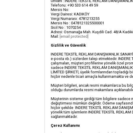
Ünvanı : INDERE TEKSTİL REKLAM DANIŞMANLIK
Telefonu: +90 533 614 49 59
Mersis No:
Vergi Dairesi: KADIKÖY
Vergi Numarası: 4781213255
Mersis No : 0478121325500001
Sicil No : 1070254
Adresi: Osmanağa Mah. Kuşdili Cad. 48/A Kadık
Mail:
[email protected]
Gizlilik ve Güvenlik
INDERE TEKSTİL REKLAM DANIŞMANLIK SANAYİ TİCARET
e-posta vb.) sizlerden talep etmektedir. INDE
çalışmaları, müşteri profillerine yönelik özel p
sadece INDERE TEKSTİL REKLAM DANIŞMANLIK S
LİMİTED ŞİRKETİ, üyelik formlarından topladığı bi
hiçbir nedenle ticari amaçla kullanmamakta ve 
Müşteri bilgileri, ancak resmi makamlarca bu bi
olduğu durumlarda resmi makamlara açıklanabile
Müşterinin sisteme girdiği tüm bilgilere sadece m
değiştirmesi mümkün değildir. Ödeme sayfasında is
hiçbir şekilde INDERE TEKSTİL REKLAM DANIŞMAN
yönelik tüm işlemlerin INDERE TEKSTİL REKLAM
sağlanmaktadır.
Çerez Kullanımı