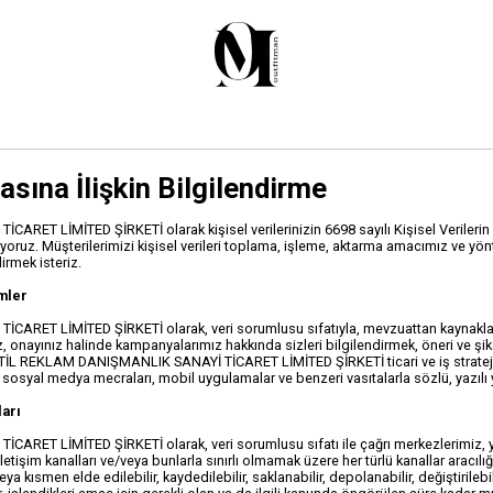
asına İlişkin Bilgilendirme
ET LİMİTED ŞİRKETİ olarak kişisel verilerinizin 6698 sayılı Kişisel Verileri
oruz. Müşterilerimizi kişisel verileri toplama, işleme, aktarma amacımız ve yön
irmek isteriz.
emler
ET LİMİTED ŞİRKETİ olarak, veri sorumlusu sıfatıyla, mevzuattan kaynaklanan 
onayınız halinde kampanyalarımız hakkında sizleri bilgilendirmek, öneri ve şikaye
TİL REKLAM DANIŞMANLIK SANAYİ TİCARET LİMİTED ŞİRKETİ ticari ve iş stratejil
esi, sosyal medya mecraları, mobil uygulamalar ve benzeri vasıtalarla sözlü, yazı
ları
T LİMİTED ŞİRKETİ olarak, veri sorumlusu sıfatı ile çağrı merkezlerimiz, yaz
etişim kanalları ve/veya bunlarla sınırlı olmamak üzere her türlü kanallar aracılığ
ya kısmen elde edilebilir, kaydedilebilir, saklanabilir, depolanabilir, değiştirilebil