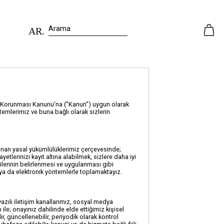
n Korunması Kanunu'na (“Kanun”) uygun olarak
temlerimiz ve buna bağlı olarak sizlerin
yasal yükümlülüklerimiz çerçevesinde;
tlerinizi kayıt altına alabilmek, sizlere daha iyi
erinin belirlenmesi ve uygulanması gibi
lı ya da elektronik yöntemlerle toplamaktayız.
ılı iletişim kanallarımız, sosyal medya
ı ile; onayınız dahilinde elde ettiğimiz kişisel
ir, güncellenebilir, periyodik olarak kontrol