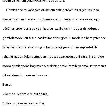
kesimleri ile hem çok moda hem de çok tarz.
Gömlek seçimi yaparken dikkat etmeniz gereken bir diğer unsur da
mevsim şartları. Havaların soğumasıyla gömleklerin raflara kalkacağını
düşünenlerdenseniz çok yanılıyorsunuz. Bu kışın modası
yün oduncu
gömlek
modelleri. Sizi sıcacık tutacak bu gömlek modelleri hem yeterince
kalın hem de çok rahat. Bu yılın favori rengi
yeşil oduncu gömlek
ile
rahatlığınızdan ödün vermeden modaya ayak uydurabilirsiniz. Siz yine de
moda akımlarından bağımsız olarak bir gömlek tercihi yapmak istiyorsanız
dikkat etmeniz gereken 5 şey var.
Bunlar;
Vücut ölçüleriniz ve vücut tipiniz,
Dolabınızda eksik olan renkler,