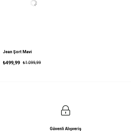
Jean Şort Mavi
30
31
32
33
34
36
₺499,99
₺1.099,99
Güvenli Alışveriş