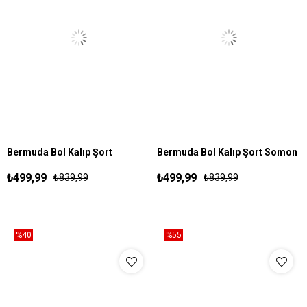
Bermuda Bol Kalıp Şort
Bermuda Bol Kalıp Şort Somon
S
M
L
XL
S
M
L
XL
Lacivert
₺499,99
₺499,99
₺839,99
₺839,99
%40
%55