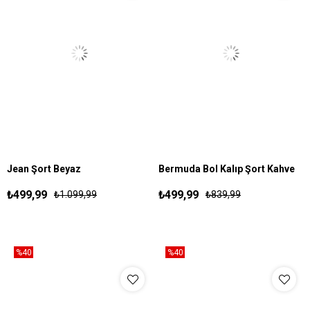
Jean Şort Beyaz
Bermuda Bol Kalıp Şort Kahve
30
31
32
33
34
36
S
M
L
XL
₺499,99
₺499,99
₺1.099,99
₺839,99
%40
%40