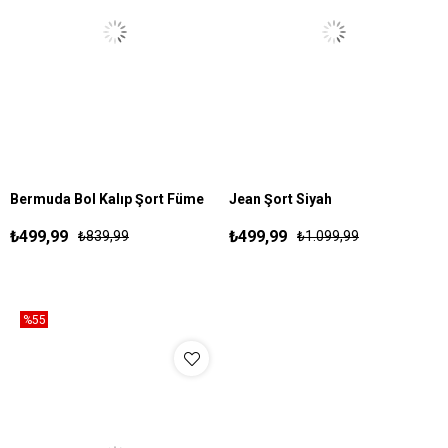
Bermuda Bol Kalıp Şort Füme
Jean Şort Siyah
S
M
L
XL
30
31
32
33
34
36
₺499,99
₺499,99
₺839,99
₺1.099,99
%55