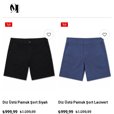
%9
%9
Diz Üstü Pamuk Şort Siyah
Diz Üstü Pamuk Şort Lacivert
S
M
L
XL
S
M
L
XL
₺999,99
₺999,99
₺1.099,99
₺1.099,99