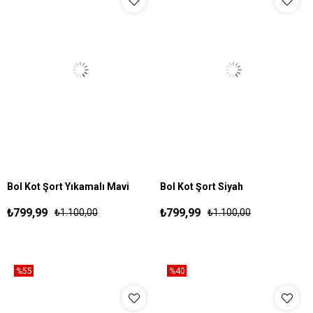
Bol Kot Şort Yıkamalı Mavi
Bol Kot Şort Siyah
S
M
L
XL
XXL
S
M
L
XL
XXL
₺799,99
₺799,99
₺1.100,00
₺1.100,00
%55
%40