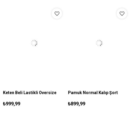
Keten Beli Lastikli Oversize
Pamuk Normal Kalıp Şort
S
M
L
XL
S
M
L
XL
XXL
Şort Beyaz
Kahve
₺999,99
₺899,99