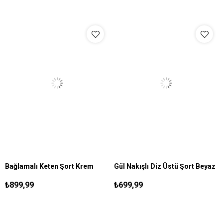
Bağlamalı Keten Şort Krem
Gül Nakışlı Diz Üstü Şort Beyaz
S
M
L
XL
S
M
L
XL
₺899,99
₺699,99