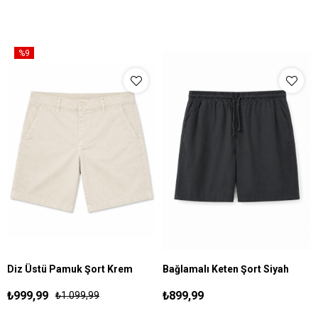
%9
Diz Üstü Pamuk Şort Krem
Bağlamalı Keten Şort Siyah
S
M
L
XL
S
M
L
XL
₺999,99
₺899,99
₺1.099,99