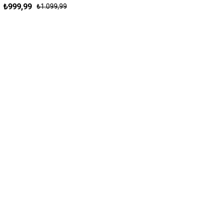
₺999,99
₺1.099,99
S
M
L
XL