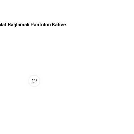
lat Bağlamalı Pantolon Kahve
M
L
XL