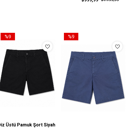
S
%9
%9
iz Üstü Pamuk Şort Siyah