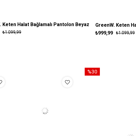
 Keten Halat Bağlamalı Pantolon Beyaz
GreenW. Keten Ha
₺1.099,99
₺999,99
₺1.099,99
S
M
L
XL
S
%30