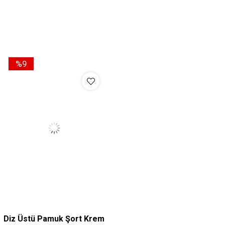
M
L
XL
%9
Diz Üstü Pamuk Şort Krem