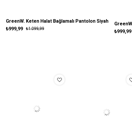
GreenW. Keten Halat Bağlamalı Pantolon Siyah
GreenW.
₺999,99
₺1.099,99
S
M
L
XL
₺999,99