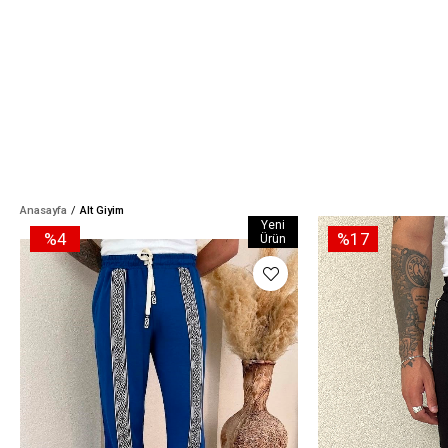
Anasayfa
Alt Giyim
Yeni
%4
%17
Ürün