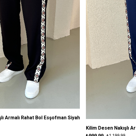
şlı Armalı Rahat Bol Esşofman Siyah
S
M
L
XL
Kilim Desen Nakışlı A
₺999,99
₺1.199,99