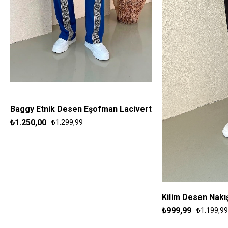
Baggy Etnik Desen Eşofman Lacivert
₺1.250,00
₺1.299,99
S
M
L
XL
Kilim Desen Nakı
₺999,99
₺1.199,99