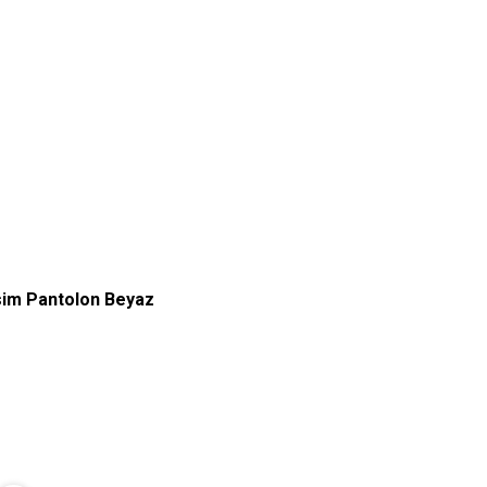
sim Pantolon Beyaz
3
34
36