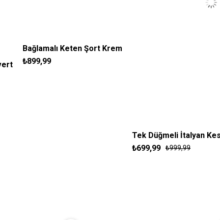
Bağlamalı Keten Şort Krem
₺899,99
vert
S
M
L
XL
Tek Düğmeli İtalyan Ke
₺699,99
₺999,99
30
31
32
3