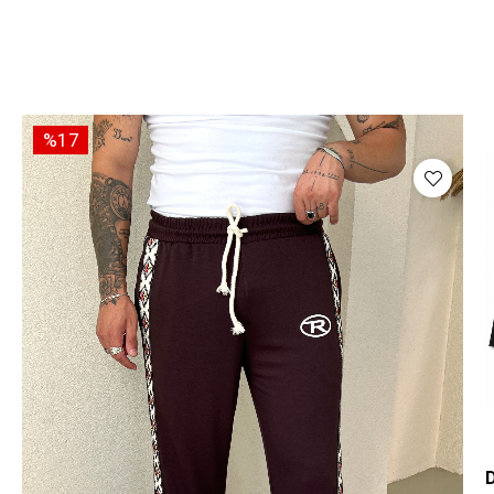
%17
D