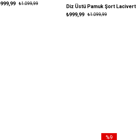
₺999,99
₺1.099,99
S
M
L
XL
Diz Üstü Pamuk Şort Lacivert
₺999,99
₺1.099,99
S
M
L
XL
%9