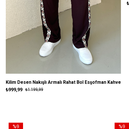
Kilim Desen Nakışlı Armalı Rahat Bol Esşofman Kahve
₺999,99
₺1.199,99
S
M
L
XL
%9
%9