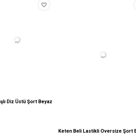
ışlı Diz Üstü Şort Beyaz
S
M
L
XL
Keten Beli Lastikli Oversize Şort