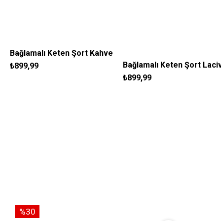
Bağlamalı Keten Şort Kahve
Bağlamalı Keten Şort Laci
₺899,99
S
M
L
XL
₺899,99
S
M
L
XL
%30