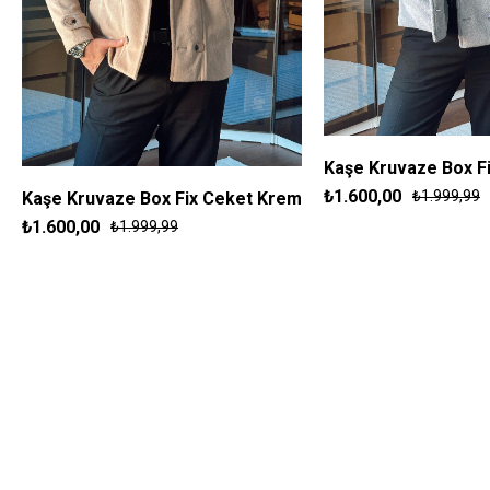
Kaşe Kruvaze Box Fi
₺1.600,00
₺1.999,99
Kaşe Kruvaze Box Fix Ceket Krem
S
M
L
₺1.600,00
₺1.999,99
S
M
L
XL