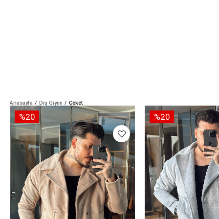
Anasayfa
Dış Giyim
Ceket
%20
%20