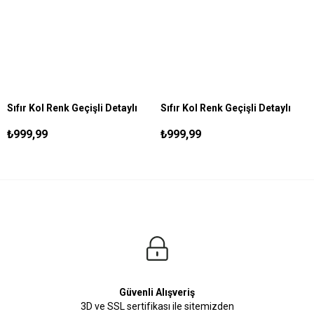
Sıfır Kol Renk Geçişli Detaylı
Sıfır Kol Renk Geçişli Detaylı
S
M
L
XL
S
M
L
XL
Gömlek Kahve
Gömlek Lacivert
₺999,99
₺999,99
Güvenli Alışveriş
3D ve SSL sertifikası ile sitemizden