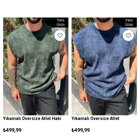
Yeni
Yeni
Ürün
Ürün
Yıkamalı Oversize Atlet Haki
Yıkamalı Oversize Atlet
S
M
L
XL
S
M
L
XL
Lacivert
₺499,99
₺499,99