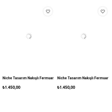
Niche Tasarım Nakışlı Fermuar
Niche Tasarım Nakışlı Fermuar
S
M
L
XL
S
M
L
XL
Kapamalı Gömlek Siyah
Kapamalı Gömlek Beyaz
₺1.450,00
₺1.450,00