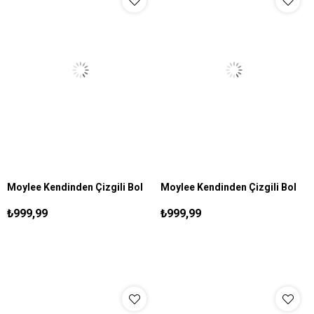
Moylee Kendinden Çizgili Bol
Moylee Kendinden Çizgili Bol
S
M
L
XL
S
M
L
XL
Gömlek Kahve
Gömlek Beyaz
₺999,99
₺999,99