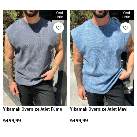
Yeni
Yeni
Ürün
Ürün
Yıkamalı Oversize Atlet Füme
Yıkamalı Oversize Atlet Mavi
S
M
L
XL
S
M
L
XL
₺499,99
₺499,99