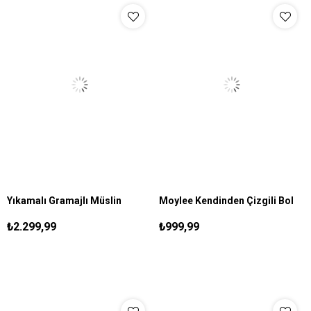
Yıkamalı Gramajlı Müslin
Moylee Kendinden Çizgili Bol
S
M
L
XL
S
M
L
XL
Takım Lacivert
Gömlek Siyah
₺2.299,99
₺999,99