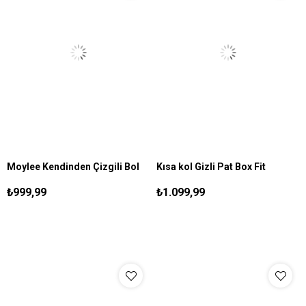
Moylee Kendinden Çizgili Bol
Kısa kol Gizli Pat Box Fit
S
M
L
XL
S
M
L
XL
XXL
Gömlek Bordo
Gömlek Kahve
₺999,99
₺1.099,99