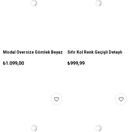
Modal Oversize Gömlek Beyaz
Sıfır Kol Renk Geçişli Detaylı
S
M
L
XL
S
M
L
XL
Gömlek Siyah
₺1.099,00
₺999,99