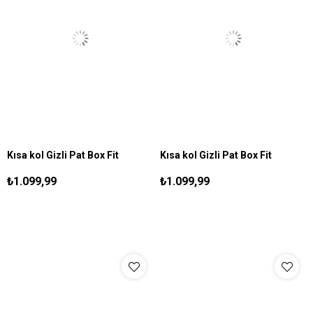
Kısa kol Gizli Pat Box Fit
Kısa kol Gizli Pat Box Fit
S
M
L
XL
XXL
S
M
L
XL
XXL
Gömlek Bordo
Gömlek Lacivert
₺1.099,99
₺1.099,99