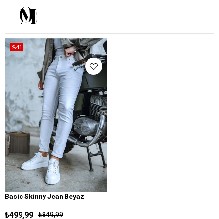
%41
Basic Skinny Jean Beyaz
29
30
31
32
33
34
36
₺499,99
₺849,99