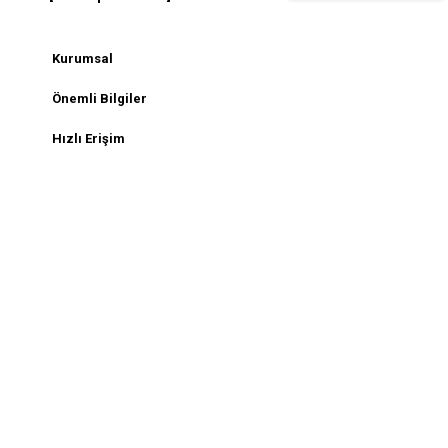
Kurumsal
Önemli Bilgiler
Hızlı Erişim
Sosyal Medya
2026 Copyright Outfit-Man - Tüm Haklar Saklıdır.