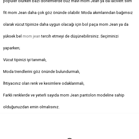
popüler olurken bazı dönemlerde buz mavi mom Jean ya da lacivert slim
fit mom Jean daha çok göz önünde olabilir. Moda akımlarından bağımsız
olarak vücut tipinize daha uygun olacağı için bol paça mom Jean ya da
yüksek bel
mom jean
tercih etmeyi de düşünebilirsiniz. Seçiminizi
yaparken;
Vücut tipinizi iyi tanımalı,
Moda trendlerini göz önünde bulundurmalı,
İhtiyacınız olan renk ve kesimlere odaklanmalı,
Farklı renklerde ve yeterli sayıda mom Jean pantolon modeline sahip
olduğunuzdan emin olmalısınız.