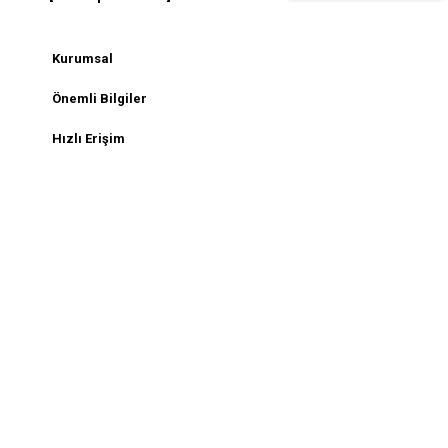
Kurumsal
Önemli Bilgiler
Hızlı Erişim
Sosyal Medya
2026 Copyright Outfit-Man - Tüm Haklar Saklıdır.