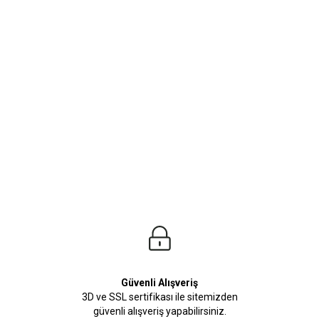
ürleri
Beden Tablosu
z.Kusursuz tasarımlara sahip T-Shirt Modellerimiz stilinize adeta renk katacak. Tü
Güvenli Alışveriş
3D ve SSL sertifikası ile sitemizden
güvenli alışveriş yapabilirsiniz.