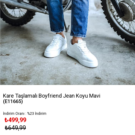
Kare Taşlamalı Boyfriend Jean Koyu Mavi
(E11665)
İndirim Oranı
:
%
23
İndirim
₺499,99
₺649,99