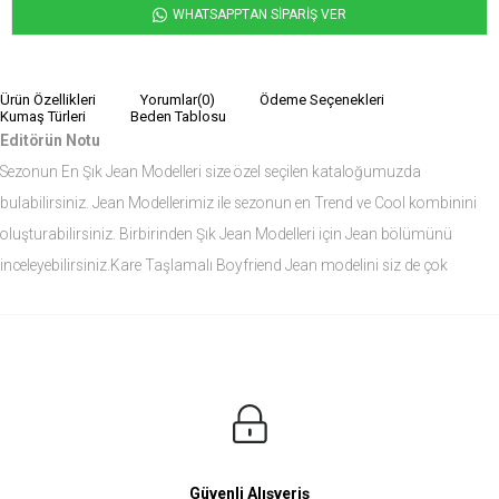
WHATSAPPTAN SİPARİŞ VER
Ürün Özellikleri
Yorumlar
(0)
Ödeme Seçenekleri
Kumaş Türleri
Beden Tablosu
Editörün Notu
Sezonun En Şık Jean Modelleri size özel seçilen kataloğumuzda
bulabilirsiniz. Jean Modellerimiz ile sezonun en Trend ve Cool kombinini
oluşturabilirsiniz. Birbirinden Şık Jean Modelleri için Jean bölümünü
inceleyebilirsiniz.Kare Taşlamalı Boyfriend Jean modelini siz de çok
seveceksiniz.
Ürün Ölçüleri
Modelin Ölçüleri
Boy: 1.81
Kilo: 84
Manken Bedenleri Üst Grup M, Alt Grup 33 Beden ( Medium )
Güvenli Alışveriş