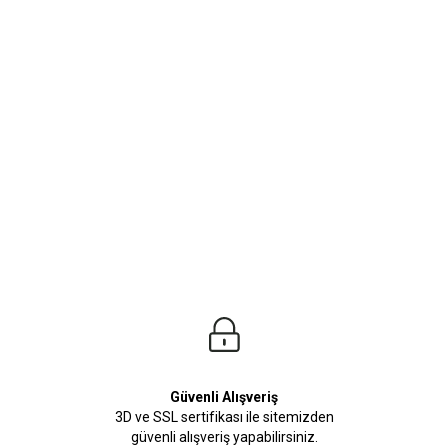
ürleri
Beden Tablosu
Jean Modellerimiz ile sezonun en Trend ve Cool kombinini oluşturabilirsiniz. Birbi
Güvenli Alışveriş
3D ve SSL sertifikası ile sitemizden
güvenli alışveriş yapabilirsiniz.