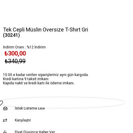
Tek Cepli Müslin Oversize T-Shırt Gri
(30241)
İndirim Oranı
:
%
12
İndirim
₺300,00
₺340,99
15:00 e kadar verilen siparişleriniz aynı gün kargoda.
Kredi kartına 9 taksit imkanı.
Kapıda nakit ve kredi kartı ile ödeme imkanı.
İstek Listeme Ekle
Karşılaştır
Fiyat Düşünce Haber Ver