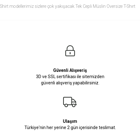
Shirt modellerimiz sizlere çok yakışacak.Tek Cepli Müslin Oversize T-Shırt
modelini siz de çok seveceksiniz.
Ürün Ölçüleri
Modelin Ölçüleri
Boy: 1.81
Kilo: 84
Manken Bedenleri Üst Grup M, Alt Grup 33 Beden ( Medium )
Güvenli Alışveriş
3D ve SSL sertifikası ile sitemizden
güvenli alışveriş yapabilirsiniz.
Ulaşım
Türkiye'nin her yerine 2 gün içerisinde teslimat.