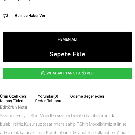
Gelince Haber Ver
WHATSAPPTAN SİPARİŞ VER
Ürün Özellikleri
Yorumlar
(0)
Ödeme Seçenekleri
Kumaş Türleri
Beden Tablosu
Editörün Notu
Sezonun En İyi T-Shirt Modelleri size özel seçilen katoloğumuzda
bulabilirsiniz.Kusursuz tasarımlara sahip T-Shirt Modellerimiz stilinize
adeta renk katacak. Tüm Kombinlerinizde rahatlıkla kullanabileciğiniz T-