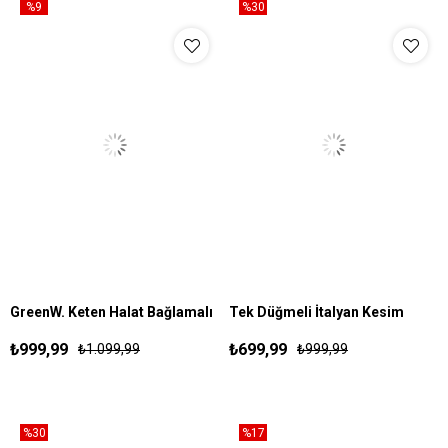
%9
%30
GreenW. Keten Halat Bağlamalı
Tek Düğmeli İtalyan Kesim
S
M
L
XL
30
31
32
33
34
36
Pantolon Kahve
Pantolon Beyaz
₺999,99
₺699,99
₺1.099,99
₺999,99
%30
%17