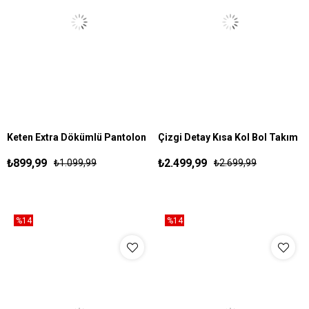
Keten Extra Dökümlü Pantolon
Çizgi Detay Kısa Kol Bol Takım
S
M
L
XL
S
M
L
XL
Lacivert
Kahve
₺899,99
₺2.499,99
₺1.099,99
₺2.699,99
%14
%14