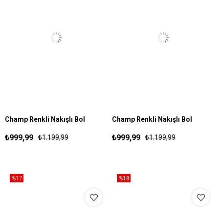
Champ Renkli Nakışlı Bol
Champ Renkli Nakışlı Bol
S
M
L
XL
S
M
L
XL
Esofman Siyah
Esofman Krem
₺999,99
₺999,99
₺1.199,99
₺1.199,99
%17
%18