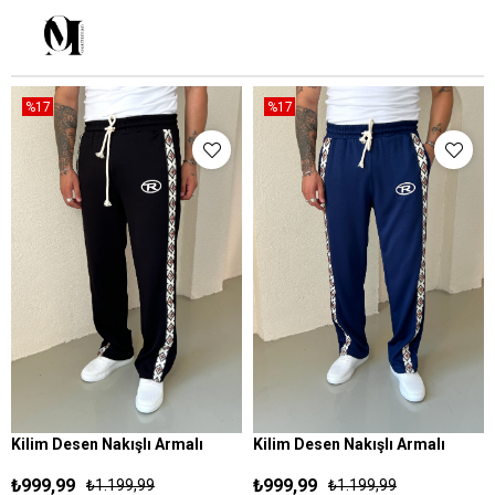
%17
%17
Kilim Desen Nakışlı Armalı
Kilim Desen Nakışlı Armalı
S
M
L
XL
S
M
L
XL
Rahat Bol Esşofman Siyah
Rahat Bol Esşofman Lacivert
₺999,99
₺999,99
₺1.199,99
₺1.199,99