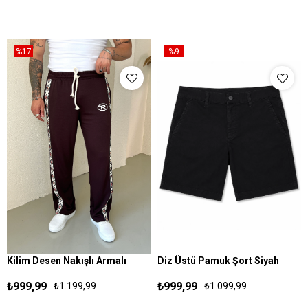
%17
%9
Kilim Desen Nakışlı Armalı
Diz Üstü Pamuk Şort Siyah
S
M
L
XL
S
M
L
XL
Rahat Bol Esşofman Kahve
₺999,99
₺999,99
₺1.199,99
₺1.099,99