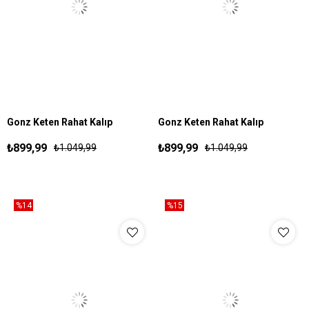
Gonz Keten Rahat Kalıp
Gonz Keten Rahat Kalıp
S
M
L
XL
XXL
S
M
L
XL
XXL
Pantolon Siyah
Pantolon Kahve
₺899,99
₺899,99
₺1.049,99
₺1.049,99
%14
%15