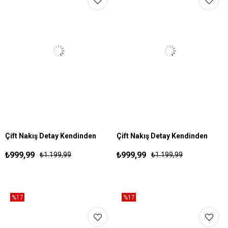
Çift Nakış Detay Kendinden
Çift Nakış Detay Kendinden
S
M
L
XL
S
M
L
XL
Çizgili Esofman Lacivert
Çizgili Esofman Siyah
₺999,99
₺999,99
₺1.199,99
₺1.199,99
%17
%17