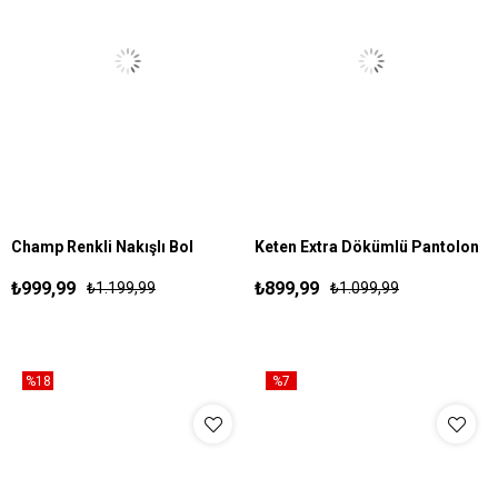
Champ Renkli Nakışlı Bol
Keten Extra Dökümlü Pantolon
S
M
L
XL
S
M
L
XL
Esofman Lacivert
Krem
₺999,99
₺899,99
₺1.199,99
₺1.099,99
%18
%7