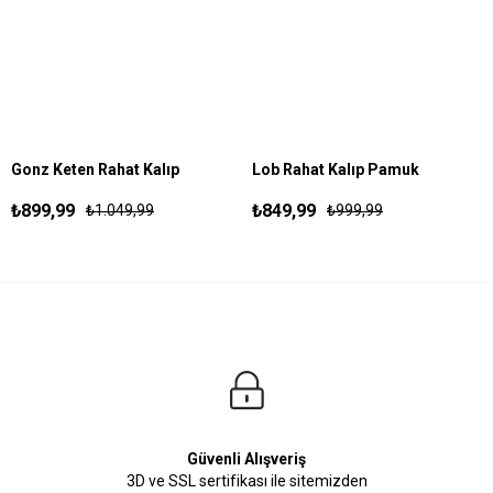
Gonz Keten Rahat Kalıp
Lob Rahat Kalıp Pamuk
S
M
L
XL
XXL
S
M
L
XL
XXL
Pantolon Krem
Pantolon Siyah
₺899,99
₺849,99
₺1.049,99
₺999,99
Güvenli Alışveriş
3D ve SSL sertifikası ile sitemizden