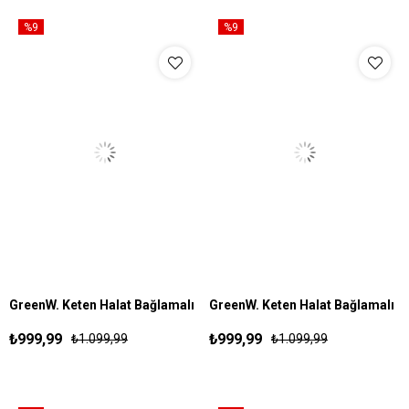
%9
%9
GreenW. Keten Halat Bağlamalı
GreenW. Keten Halat Bağlamalı
S
M
L
XL
S
M
L
XL
Pantolon Siyah
Pantolon Beyaz
₺999,99
₺999,99
₺1.099,99
₺1.099,99