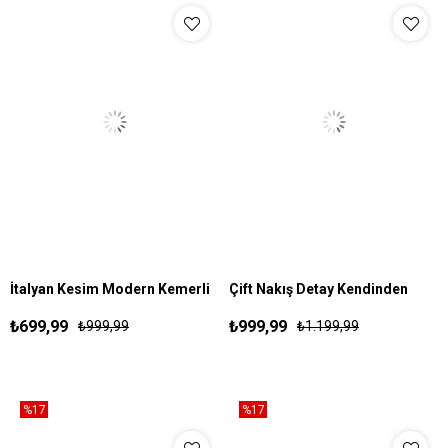
İtalyan Kesim Modern Kemerli
Çift Nakış Detay Kendinden
30
31
32
33
34
36
S
M
L
XL
Pantolon Beyaz
Çizgili Esofman Kahve
₺699,99
₺999,99
₺999,99
₺1.199,99
%17
%17