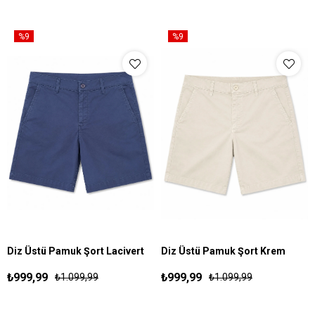
%9
%9
Diz Üstü Pamuk Şort Lacivert
Diz Üstü Pamuk Şort Krem
S
M
L
XL
S
M
L
XL
₺999,99
₺999,99
₺1.099,99
₺1.099,99