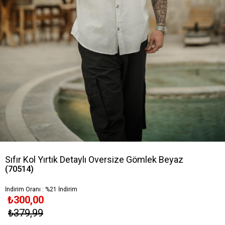
Sıfır Kol Yırtık Detaylı Oversize Gömlek Beyaz
(70514)
İndirim Oranı
:
%
21
İndirim
₺300,00
₺379,99