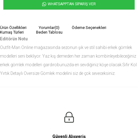
WHATSAPPTAN SİPARİŞ VER
Ürün Özellikleri
Yorumlar
(0)
Ödeme Seçenekleri
Kumaş Türleri
Beden Tablosu
Editörün Notu
Outfit-Man Online mağazasında sezonun şık ve stil sahibi erkek gömlek
modelleri seni bekliyor. Yaz kış demeden her zaman kombinleyebileceğiniz
erkek gömlek modelleri gardırobunuzda en sevdiğiniz köşe olacak.Sıfır Kol
Yırtık Detaylı Oversize Gömlek modelini siz de çok seveceksiniz.
Ürün Ölçüleri
Modelin Ölçüleri
Boy: 1.81
Kilo: 84
Manken Bedenleri Üst Grup M, Alt Grup 33 Beden ( Medium )
Güvenli Alışveriş