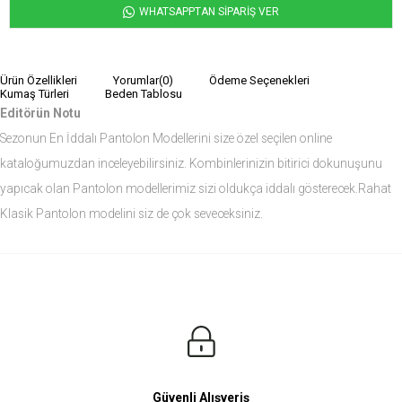
WHATSAPPTAN SİPARİŞ VER
Ürün Özellikleri
Yorumlar
(0)
Ödeme Seçenekleri
Kumaş Türleri
Beden Tablosu
Editörün Notu
Sezonun En İddalı Pantolon Modellerini size özel seçilen online
kataloğumuzdan inceleyebilirsiniz. Kombinlerinizin bitirici dokunuşunu
yapıcak olan Pantolon modellerimiz sizi oldukça iddalı gösterecek.Rahat
Klasik Pantolon modelini siz de çok seveceksiniz.
Ürün Ölçüleri
Modelin Ölçüleri
Boy: 1.81
Kilo: 84
Manken Bedenleri Üst Grup M, Alt Grup 33 Beden ( Medium )
Güvenli Alışveriş