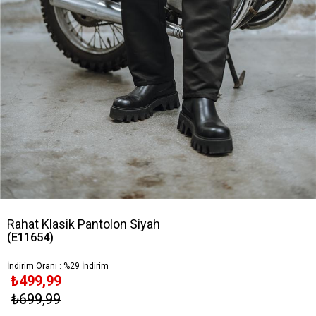
Rahat Klasik Pantolon Siyah
(E11654)
İndirim Oranı
:
%
29
İndirim
₺499,99
₺699,99