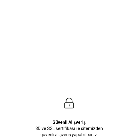
ürleri
Beden Tablosu
z.Kusursuz tasarımlara sahip T-Shirt Modellerimiz stilinize adeta renk katacak. Tü
niz.
Güvenli Alışveriş
3D ve SSL sertifikası ile sitemizden
güvenli alışveriş yapabilirsiniz.