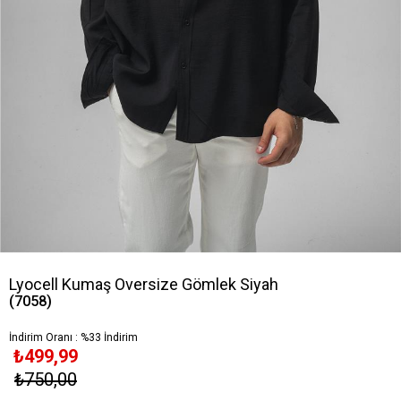
Lyocell Kumaş Oversize Gömlek Siyah
(7058)
İndirim Oranı
:
%
33
İndirim
₺499,99
₺750,00