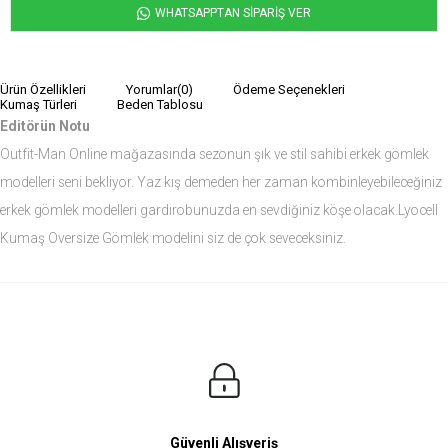
WHATSAPPTAN SİPARİŞ VER
Ürün Özellikleri
Yorumlar
(0)
Ödeme Seçenekleri
Kumaş Türleri
Beden Tablosu
Editörün Notu
Outfit-Man Online mağazasında sezonun şık ve stil sahibi erkek gömlek
modelleri seni bekliyor. Yaz kış demeden her zaman kombinleyebileceğiniz
erkek gömlek modelleri gardırobunuzda en sevdiğiniz köşe olacak.Lyocell
Kumaş Oversize Gömlek modelini siz de çok seveceksiniz.
Ürün Ölçüleri
Modelin Ölçüleri
Boy: 1.81
Kilo: 84
Manken Bedenleri Üst Grup M, Alt Grup 33 Beden ( Medium )
Güvenli Alışveriş