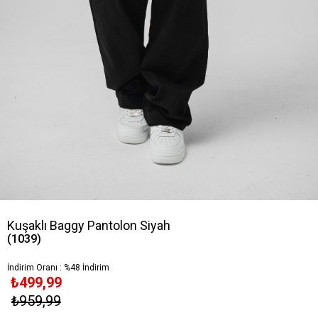
Kuşaklı Baggy Pantolon Siyah
(1039)
İndirim Oranı
:
%
48
İndirim
₺499,99
₺959,99