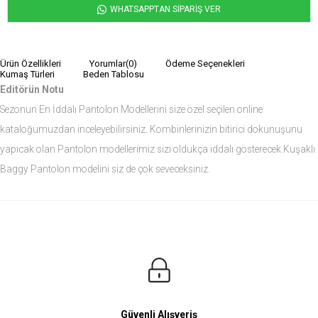
WHATSAPPTAN SİPARİŞ VER
Ürün Özellikleri
Yorumlar
(0)
Ödeme Seçenekleri
Kumaş Türleri
Beden Tablosu
Editörün Notu
Sezonun En İddalı Pantolon Modellerini size özel seçilen online
kataloğumuzdan inceleyebilirsiniz. Kombinlerinizin bitirici dokunuşunu
yapıcak olan Pantolon modellerimiz sizi oldukça iddalı gösterecek.Kuşaklı
Baggy Pantolon modelini siz de çok seveceksiniz.
Ürün Ölçüleri
Modelin Ölçüleri
Boy: 1.81
Kilo: 84
Manken Bedenleri Üst Grup M, Alt Grup 33 Beden ( Medium )
Güvenli Alışveriş