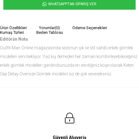
WHATSAPPTAN SİPARİŞ VER
Ürün Özellikleri
Yorumlar
(0)
Ödeme Seçenekleri
Kumaş Türleri
Beden Tablosu
Editörün Notu
Outfit-Man Online mağazasında sezonun şık ve stil sahibi erkek gömlek
modelleri seni bekliyor. Yaz kış demeden her zaman kombinleyebileceğiniz
erkek gömlek modelleri gardırobunuzda en sevdiğiniz köşe olacak.Keten
Cep Detay Oversize Gömlek modelini siz de çok seveceksiniz.
Ürün Ölçüleri
Modelin Ölçüleri
Boy: 1.81
Kilo: 84
Manken Bedenleri Üst Grup M, Alt Grup 33 Beden ( Medium )
Güvenli Alışveriş