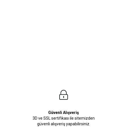
ürleri
Beden Tablosu
n inceleyebilirsiniz. Kombinlerinizin bitirici dokunuşunu yapıcak olan Pantolon m
Güvenli Alışveriş
3D ve SSL sertifikası ile sitemizden
güvenli alışveriş yapabilirsiniz.