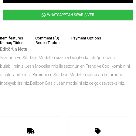
WHATSAPPTAN SİPARİŞ VER
Item features
Comments
(0)
Payment Options
Kumaş Türleri
Beden Tablosu
Editörün Notu
Sezonun En Şık Jean Modelleri size özel seçilen kataloğumuzda
bulabilirsiniz. Jean Modellerimiz ile sezonun en Trend ve Cool kombinini
oluşturabilirsiniz. Birbirinden Şık Jean Modelleri için Jean bölümünü
inceleyebilirsiniz.Balloon Basic Jean modelini siz de çok seveceksiniz.
Ürün Ölçüleri
Modelin Ölçüleri
Boy: 1.81
Kilo: 84
Manken Bedenleri Üst Grup M, Alt Grup 33 Beden ( Medium )