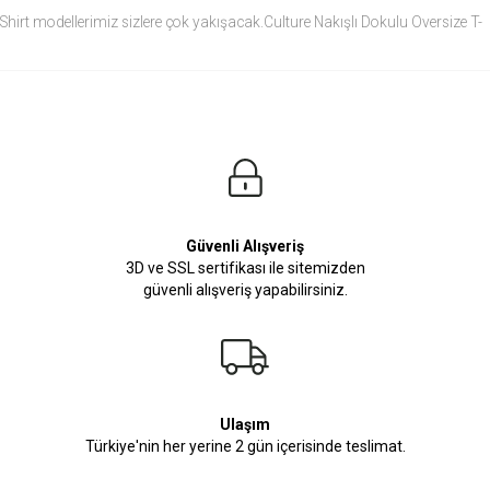
Shirt modellerimiz sizlere çok yakışacak.Culture Nakışlı Dokulu Oversize T-
Shirt modelini siz de çok seveceksiniz.
Ürün Ölçüleri
Modelin Ölçüleri
Boy: 1.81
Kilo: 84
Manken Bedenleri Üst Grup M, Alt Grup 33 Beden ( Medium )
Güvenli Alışveriş
3D ve SSL sertifikası ile sitemizden
güvenli alışveriş yapabilirsiniz.
Ulaşım
Türkiye'nin her yerine 2 gün içerisinde teslimat.