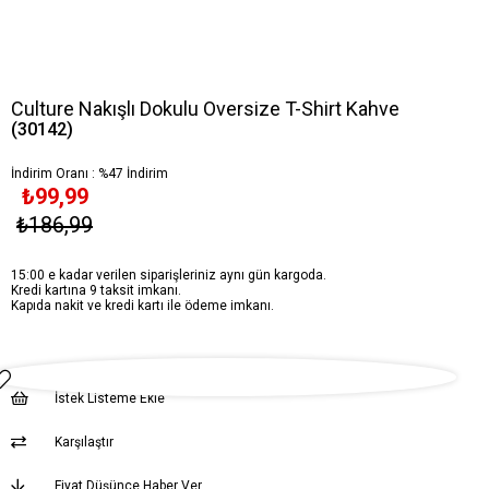
Culture Nakışlı Dokulu Oversize T-Shirt Kahve
(30142)
İndirim Oranı
:
%
47
İndirim
₺99,99
₺186,99
15:00 e kadar verilen siparişleriniz aynı gün kargoda.
Kredi kartına 9 taksit imkanı.
Kapıda nakit ve kredi kartı ile ödeme imkanı.
İstek Listeme Ekle
Karşılaştır
Fiyat Düşünce Haber Ver