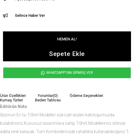
Gelince Haber Ver
WHATSAPPTAN SİPARİŞ VER
Ürün Özellikleri
Yorumlar
(0)
Ödeme Seçenekleri
Kumaş Türleri
Beden Tablosu
Editörün Notu
Sezonun En İyi T-Shirt Modelleri size özel seçilen katoloğumuzda
bulabilirsiniz.Kusursuz tasarımlara sahip T-Shirt Modellerimiz stilinize
adeta renk katacak. Tüm Kombinlerinizde rahatlıkla kullanabileciğiniz T-