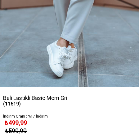
Beli Lastikli Basic Mom Gri
(11619)
İndirim Oranı
:
%
17
İndirim
₺499,99
₺599,99