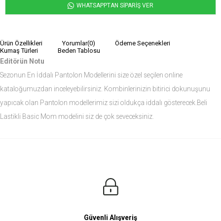
WHATSAPPTAN SİPARİŞ VER
Ürün Özellikleri
Yorumlar
(0)
Ödeme Seçenekleri
Kumaş Türleri
Beden Tablosu
Editörün Notu
Sezonun En İddalı Pantolon Modellerini size özel seçilen online
kataloğumuzdan inceleyebilirsiniz. Kombinlerinizin bitirici dokunuşunu
yapıcak olan Pantolon modellerimiz sizi oldukça iddalı gösterecek.Beli
Lastikli Basic Mom modelini siz de çok seveceksiniz.
Ürün Ölçüleri
Modelin Ölçüleri
Boy: 1.81
Kilo: 84
Manken Bedenleri Üst Grup M, Alt Grup 33 Beden ( Medium )
Güvenli Alışveriş