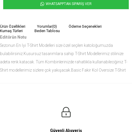
WHATSAPPTAN SİPARİŞ VER
Ürün Özellikleri
Yorumlar
(0)
Ödeme Seçenekleri
Kumaş Türleri
Beden Tablosu
Editörün Notu
Sezonun En İyi T-Shirt Modelleri size özel seçilen katoloğumuzda
bulabilirsiniz.Kusursuz tasarımlara sahip T-Shirt Modellerimiz stilinize
adeta renk katacak. Tüm Kombinlerinizde rahatlıkla kullanabileciğiniz T-
Shirt modellerimiz sizlere çok yakışacak.Basic Fakir Kol Oversize T-Shirt
modelini siz de çok seveceksiniz.
Ürün Ölçüleri
Modelin Ölçüleri
Boy: 1.81
Kilo: 84
Manken Bedenleri Üst Grup M, Alt Grup 33 Beden ( Medium )
Güvenli Alışveriş