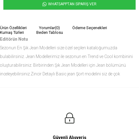
WHATSAPPTAN SİPARİŞ VER
Ürün Özellikleri
Yorumlar
(0)
Ödeme Seçenekleri
Kumaş Türleri
Beden Tablosu
Editörün Notu
Sezonun En Şık Jean Modelleri size özel seçilen kataloğumuzda
bulabilirsiniz. Jean Modellerimiz ile sezonun en Trend ve Cool kombinini
oluşturabilirsiniz. Birbirinden Şık Jean Modelleri için Jean bölümünü
inceleyebilirsiniz.Zincir Detaylı Basic jean Şort modelini siz de çok
seveceksiniz.
Ürün Ölçüleri
Modelin Ölçüleri
Boy: 1.81
Kilo: 84
Manken Bedenleri Üst Grup M, Alt Grup 33 Beden ( Medium )
Güvenli Alışveriş