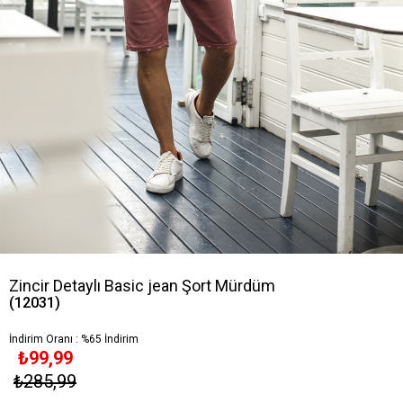
Zincir Detaylı Basic jean Şort Mürdüm
(12031)
İndirim Oranı
:
%
65
İndirim
₺99,99
₺285,99