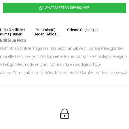
WHATSAPPTAN SİPARİŞ VER
Ürün Özellikleri
Yorumlar
(0)
Ödeme Seçenekleri
Kumaş Türleri
Beden Tablosu
Editörün Notu
Outfit-Man Online mağazasında sezonun şık ve stil sahibi erkek gömlek
modelleri seni bekliyor. Yaz kış demeden her zaman kombinleyebileceğiniz
erkek gömlek modelleri gardırobunuzda en sevdiğiniz köşe
olacak.Yumuşak Pamuk Keten Relaxed Basic Gömlek modelini siz de çok
seveceksiniz.
Ürün Ölçüleri
Modelin Ölçüleri
Boy: 1.81
Kilo: 84
Manken Bedenleri Üst Grup M, Alt Grup 33 Beden ( Medium )