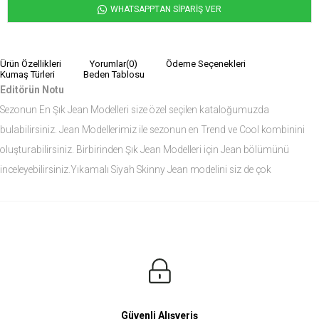
WHATSAPPTAN SİPARİŞ VER
Ürün Özellikleri
Yorumlar
(0)
Ödeme Seçenekleri
Kumaş Türleri
Beden Tablosu
Editörün Notu
Sezonun En Şık Jean Modelleri size özel seçilen kataloğumuzda
bulabilirsiniz. Jean Modellerimiz ile sezonun en Trend ve Cool kombinini
oluşturabilirsiniz. Birbirinden Şık Jean Modelleri için Jean bölümünü
inceleyebilirsiniz.Yıkamalı Siyah Skinny Jean modelini siz de çok
seveceksiniz.
Ürün Ölçüleri
Modelin Ölçüleri
Boy: 1.81
Kilo: 84
Manken Bedenleri Üst Grup M, Alt Grup 33 Beden ( Medium )
Güvenli Alışveriş