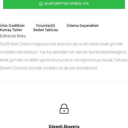
WHATSAPPTAN SİPARİŞ VER
Ürün Özellikleri
Yorumlar
(0)
Ödeme Seçenekleri
Kumaş Türleri
Beden Tablosu
Editörün Notu
Outfit-Man Online mağazasında sezonun şık ve stil sahibi erkek gömlek
modelleri seni bekliyor. Yaz kış demeden her zaman kombinleyebileceğiniz
erkek gömlek modelleri gardırobunuzda en sevdiğiniz köşe olacak.Yakasız
Desenli Oversize Gömlek modelini siz de çok seveceksiniz.
Ürün Ölçüleri
Modelin Ölçüleri
Boy: 1.81
Kilo: 84
Manken Bedenleri Üst Grup M, Alt Grup 33 Beden ( Medium )
Güvenli Alışveriş