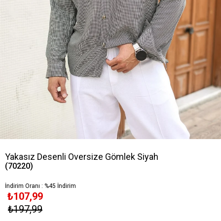
Yakasız Desenli Oversize Gömlek Siyah
(70220)
İndirim Oranı
:
%
45
İndirim
₺107,99
₺197,99