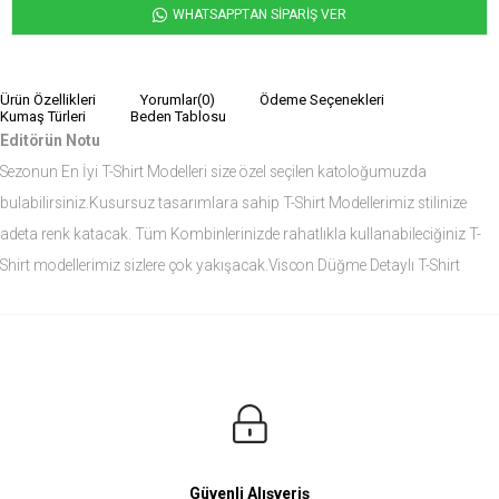
WHATSAPPTAN SİPARİŞ VER
Ürün Özellikleri
Yorumlar
(0)
Ödeme Seçenekleri
Kumaş Türleri
Beden Tablosu
Editörün Notu
Sezonun En İyi T-Shirt Modelleri size özel seçilen katoloğumuzda
bulabilirsiniz.Kusursuz tasarımlara sahip T-Shirt Modellerimiz stilinize
adeta renk katacak. Tüm Kombinlerinizde rahatlıkla kullanabileciğiniz T-
Shirt modellerimiz sizlere çok yakışacak.Viscon Düğme Detaylı T-Shirt
modelini siz de çok seveceksiniz.
Ürün Ölçüleri
Modelin Ölçüleri
Boy: 1.81
Kilo: 84
Manken Bedenleri Üst Grup M, Alt Grup 33 Beden ( Medium )
Güvenli Alışveriş