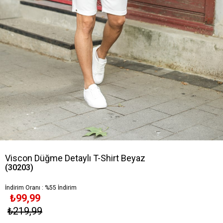
Viscon Düğme Detaylı T-Shirt Beyaz
(30203)
İndirim Oranı
:
%
55
İndirim
₺99,99
₺219,99