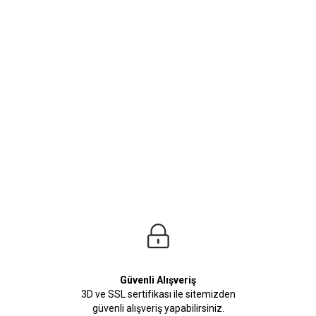
ürleri
Beden Tablosu
 istediği havayı size yansıtacak. En Şık kombinlerinizi süsleyecek Kaban modelle
Güvenli Alışveriş
3D ve SSL sertifikası ile sitemizden
güvenli alışveriş yapabilirsiniz.