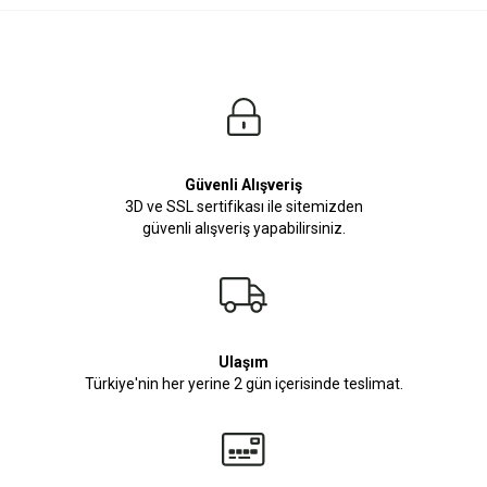
Ürün Ölçüleri
Modelin Ölçüleri
Boy: 1.81
Kilo: 84
Manken Bedenleri Üst Grup M, Alt Grup 33 Beden ( Medium )
Güvenli Alışveriş
3D ve SSL sertifikası ile sitemizden
güvenli alışveriş yapabilirsiniz.
Ulaşım
Türkiye'nin her yerine 2 gün içerisinde teslimat.