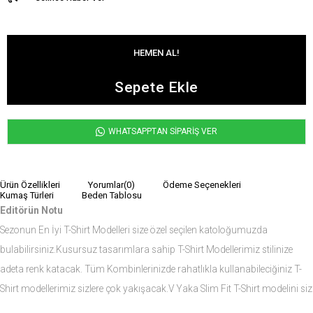
WHATSAPPTAN SİPARİŞ VER
Ürün Özellikleri
Yorumlar
(0)
Ödeme Seçenekleri
Kumaş Türleri
Beden Tablosu
Editörün Notu
Sezonun En İyi T-Shirt Modelleri size özel seçilen katoloğumuzda
bulabilirsiniz.Kusursuz tasarımlara sahip T-Shirt Modellerimiz stilinize
adeta renk katacak. Tüm Kombinlerinizde rahatlıkla kullanabileciğiniz T-
Shirt modellerimiz sizlere çok yakışacak.V Yaka Slim Fit T-Shirt modelini siz
de çok seveceksiniz.