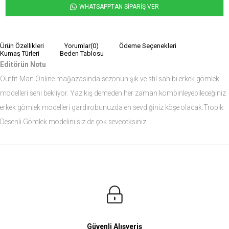
WHATSAPPTAN SİPARİŞ VER
Ürün Özellikleri
Yorumlar
(0)
Ödeme Seçenekleri
Kumaş Türleri
Beden Tablosu
Editörün Notu
Outfit-Man Online mağazasında sezonun şık ve stil sahibi erkek gömlek
modelleri seni bekliyor. Yaz kış demeden her zaman kombinleyebileceğiniz
erkek gömlek modelleri gardırobunuzda en sevdiğiniz köşe olacak.Tropik
Desenli Gömlek modelini siz de çok seveceksiniz.
Ürün Ölçüleri
Modelin Ölçüleri
Boy: 1.81
Kilo: 84
Manken Bedenleri Üst Grup M, Alt Grup 33 Beden ( Medium )
Güvenli Alışveriş