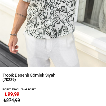
Tropik Desenli Gömlek Siyah
(70229)
İndirim Oranı
:
%
64
İndirim
₺99,99
₺274,99