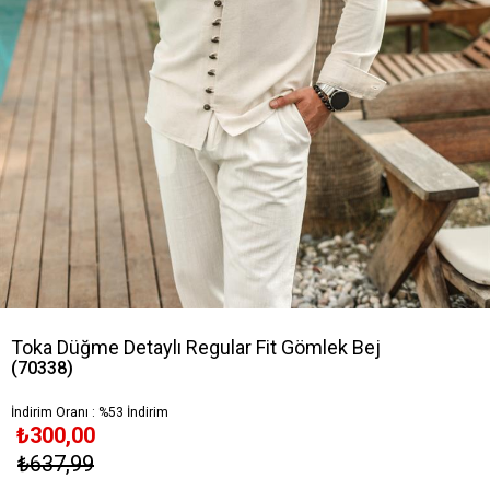
Toka Düğme Detaylı Regular Fit Gömlek Bej
(70338)
İndirim Oranı
:
%
53
İndirim
₺300,00
₺637,99