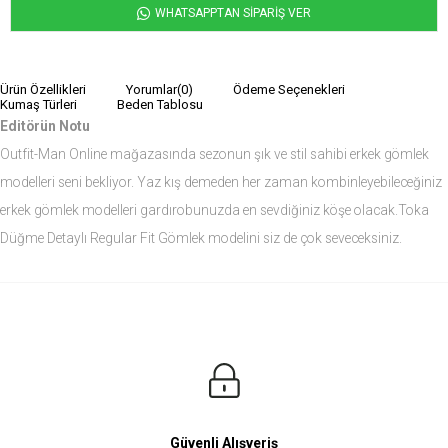
WHATSAPPTAN SİPARİŞ VER
Ürün Özellikleri
Yorumlar
(0)
Ödeme Seçenekleri
Kumaş Türleri
Beden Tablosu
Editörün Notu
Outfit-Man Online mağazasında sezonun şık ve stil sahibi erkek gömlek
modelleri seni bekliyor. Yaz kış demeden her zaman kombinleyebileceğiniz
erkek gömlek modelleri gardırobunuzda en sevdiğiniz köşe olacak.Toka
Düğme Detaylı Regular Fit Gömlek modelini siz de çok seveceksiniz.
Ürün Ölçüleri
Modelin Ölçüleri
Boy: 1.81
Kilo: 84
Manken Bedenleri Üst Grup M, Alt Grup 33 Beden ( Medium )
Güvenli Alışveriş