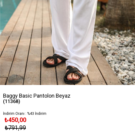
Baggy Basic Pantolon Beyaz
(11368)
İndirim Oranı
:
%
43
İndirim
₺450,00
₺791,99