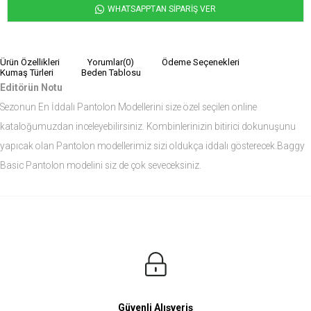
WHATSAPPTAN SİPARİŞ VER
Ürün Özellikleri
Yorumlar
(0)
Ödeme Seçenekleri
Kumaş Türleri
Beden Tablosu
Editörün Notu
Sezonun En İddalı Pantolon Modellerini size özel seçilen online
kataloğumuzdan inceleyebilirsiniz. Kombinlerinizin bitirici dokunuşunu
yapıcak olan Pantolon modellerimiz sizi oldukça iddalı gösterecek.Baggy
Basic Pantolon modelini siz de çok seveceksiniz.
Ürün Ölçüleri
Modelin Ölçüleri
Boy: 1.81
Kilo: 84
Manken Bedenleri Üst Grup M, Alt Grup 33 Beden ( Medium )
Güvenli Alışveriş