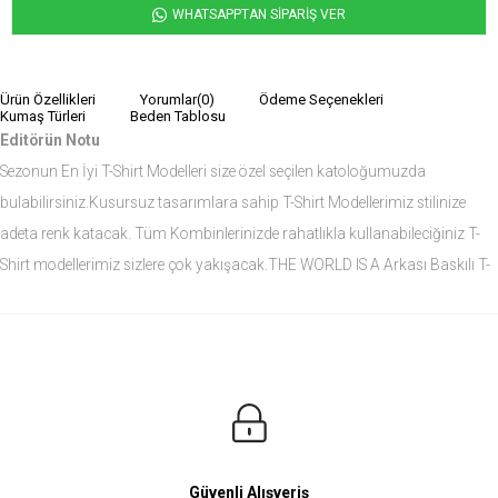
WHATSAPPTAN SİPARİŞ VER
Ürün Özellikleri
Yorumlar
(0)
Ödeme Seçenekleri
Kumaş Türleri
Beden Tablosu
Editörün Notu
Sezonun En İyi T-Shirt Modelleri size özel seçilen katoloğumuzda
bulabilirsiniz.Kusursuz tasarımlara sahip T-Shirt Modellerimiz stilinize
adeta renk katacak. Tüm Kombinlerinizde rahatlıkla kullanabileciğiniz T-
Shirt modellerimiz sizlere çok yakışacak.THE WORLD IS A Arkası Baskılı T-
Shirt modelini siz de çok seveceksiniz.
Ürün Ölçüleri
Modelin Ölçüleri
Boy: 1.81
Kilo: 84
Manken Bedenleri Üst Grup M, Alt Grup 33 Beden ( Medium )
Güvenli Alışveriş