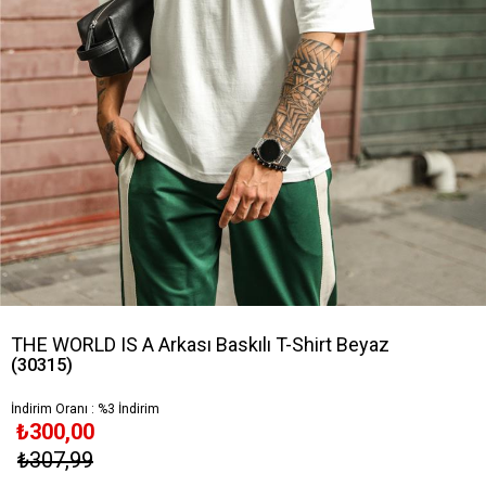
THE WORLD IS A Arkası Baskılı T-Shirt Beyaz
(30315)
İndirim Oranı
:
%
3
İndirim
₺300,00
₺307,99