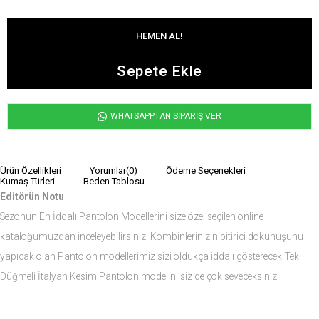
WHATSAPPTAN SİPARİŞ VER
Ürün Özellikleri
Yorumlar
(0)
Ödeme Seçenekleri
Kumaş Türleri
Beden Tablosu
Editörün Notu
Sezonun En İddalı Pantolon Modellerini size özel seçilen online
kataloğumuzdan inceleyebilirsiniz. Kombinlerinizin bitirici dokunuşunu
yapıcak olan Pantolon modellerimiz sizi oldukça iddalı gösterecek.Tek
Düğmeli İtalyan Kesim Pantolon modelini siz de çok seveceksiniz.
Ürün Ölçüleri
Modelin Ölçüleri