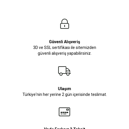
Boy: 1.81
Kilo: 84
Manken Bedenleri Üst Grup M, Alt Grup 33 Beden ( Medium )
Güvenli Alışveriş
3D ve SSL sertifikası ile sitemizden
güvenli alışveriş yapabilirsiniz.
Ulaşım
Türkiye'nin her yerine 2 gün içerisinde teslimat.