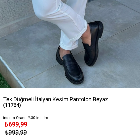
Tek Düğmeli İtalyan Kesim Pantolon Beyaz
(11764)
İndirim Oranı
:
%
30
İndirim
₺699,99
₺999,99