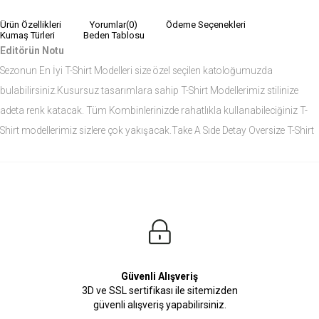
Ürün Özellikleri
Yorumlar
(0)
Ödeme Seçenekleri
Kumaş Türleri
Beden Tablosu
Editörün Notu
Sezonun En İyi T-Shirt Modelleri size özel seçilen katoloğumuzda
bulabilirsiniz.Kusursuz tasarımlara sahip T-Shirt Modellerimiz stilinize
adeta renk katacak. Tüm Kombinlerinizde rahatlıkla kullanabileciğiniz T-
Shirt modellerimiz sizlere çok yakışacak.Take A Sıde Detay Oversize T-Shirt
modelini siz de çok seveceksiniz.
Ürün Ölçüleri
Modelin Ölçüleri
Boy: 1.81
Kilo: 84
Manken Bedenleri Üst Grup M, Alt Grup 33 Beden ( Medium )
Güvenli Alışveriş
3D ve SSL sertifikası ile sitemizden
güvenli alışveriş yapabilirsiniz.