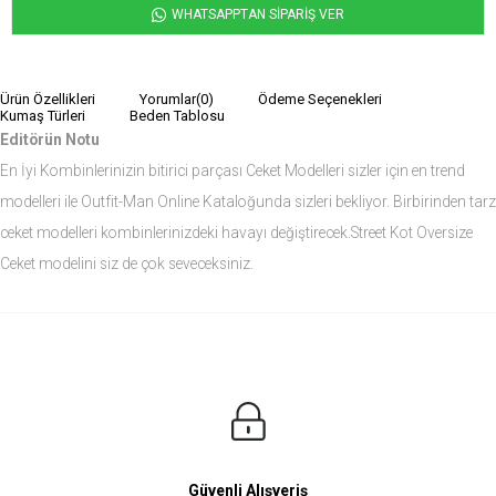
WHATSAPPTAN SİPARİŞ VER
Ürün Özellikleri
Yorumlar
(0)
Ödeme Seçenekleri
Kumaş Türleri
Beden Tablosu
Editörün Notu
En İyi Kombinlerinizin bitirici parçası Ceket Modelleri sizler için en trend
modelleri ile Outfit-Man Online Kataloğunda sizleri bekliyor. Birbirinden tarz
ceket modelleri kombinlerinizdeki havayı değiştirecek.Street Kot Oversize
Ceket modelini siz de çok seveceksiniz.
Ürün Ölçüleri
Modelin Ölçüleri
Boy: 1.81
Kilo: 84
Manken Bedenleri Üst Grup M, Alt Grup 33 Beden ( Medium )
Güvenli Alışveriş