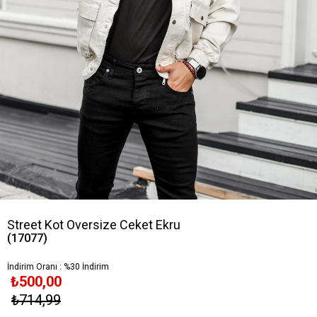
Street Kot Oversize Ceket Ekru
(17077)
İndirim Oranı
:
%
30
İndirim
₺500,00
₺714,99