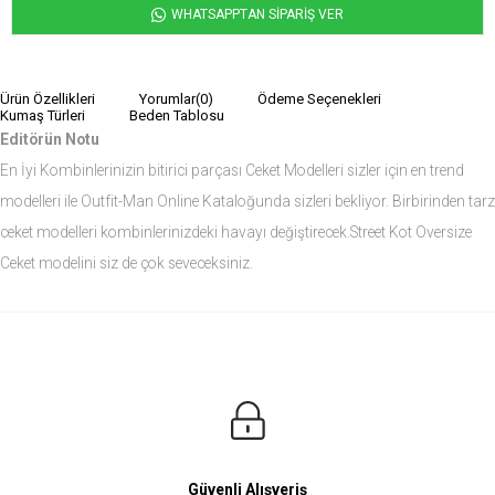
WHATSAPPTAN SİPARİŞ VER
Ürün Özellikleri
Yorumlar
(0)
Ödeme Seçenekleri
Kumaş Türleri
Beden Tablosu
Editörün Notu
En İyi Kombinlerinizin bitirici parçası Ceket Modelleri sizler için en trend
modelleri ile Outfit-Man Online Kataloğunda sizleri bekliyor. Birbirinden tarz
ceket modelleri kombinlerinizdeki havayı değiştirecek.Street Kot Oversize
Ceket modelini siz de çok seveceksiniz.
Ürün Ölçüleri
Modelin Ölçüleri
Boy: 1.81
Kilo: 84
Manken Bedenleri Üst Grup M, Alt Grup 33 Beden ( Medium )
Güvenli Alışveriş