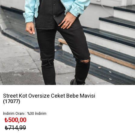
Street Kot Oversize Ceket Bebe Mavisi
(17077)
İndirim Oranı
:
%
30
İndirim
₺500,00
₺714,99