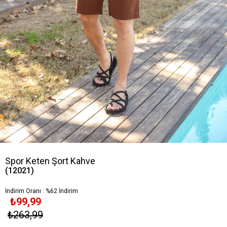
Spor Keten Şort Kahve
(12021)
İndirim Oranı
:
%
62
İndirim
₺99,99
₺263,99