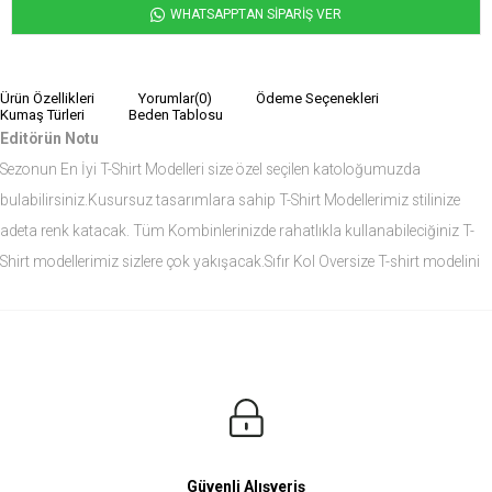
WHATSAPPTAN SİPARİŞ VER
Ürün Özellikleri
Yorumlar
(0)
Ödeme Seçenekleri
Kumaş Türleri
Beden Tablosu
Editörün Notu
Sezonun En İyi T-Shirt Modelleri size özel seçilen katoloğumuzda
bulabilirsiniz.Kusursuz tasarımlara sahip T-Shirt Modellerimiz stilinize
adeta renk katacak. Tüm Kombinlerinizde rahatlıkla kullanabileciğiniz T-
Shirt modellerimiz sizlere çok yakışacak.Sıfır Kol Oversize T-shirt modelini
siz de çok seveceksiniz.
Ürün Ölçüleri
Modelin Ölçüleri
Boy: 1.81
Kilo: 84
Manken Bedenleri Üst Grup M, Alt Grup 33 Beden ( Medium )
Güvenli Alışveriş