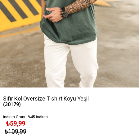
Sıfır Kol Oversize T-shirt Koyu Yeşil
(30179)
İndirim Oranı
:
%
45
İndirim
₺59,99
₺109,99