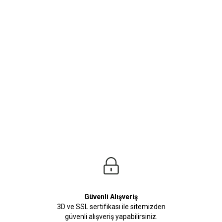
ürleri
Beden Tablosu
lleri seni bekliyor. Yaz kış demeden her zaman kombinleyebileceğiniz erkek göm
Güvenli Alışveriş
3D ve SSL sertifikası ile sitemizden
güvenli alışveriş yapabilirsiniz.