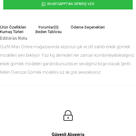
WHATSAPPTAN SİPARİŞ VER
Ürün Özellikleri
Yorumlar
(0)
Ödeme Seçenekleri
Kumaş Türleri
Beden Tablosu
Editörün Notu
Outfit-Man Online mağazasında sezonun şık ve stil sahibi erkek gömlek
modelleri seni bekliyor. Yaz kış demeden her zaman kombinleyebileceğiniz
erkek gömlek modelleri gardırobunuzda en sevdiğiniz köşe olacak.Şeritli
Keten Oversize Gömlek modelini siz de çok seveceksiniz.
Ürün Ölçüleri
Modelin Ölçüleri
Boy: 1.81
Kilo: 84
Manken Bedenleri Üst Grup M, Alt Grup 33 Beden ( Medium )
Güvenli Alışveriş