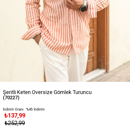
Şeritli Keten Oversize Gömlek Turuncu
(70227)
İndirim Oranı
:
%
45
İndirim
₺137,99
₺252,99