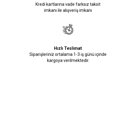
Kredi kartlarına vade farksız taksit
imkanı ile alışveriş imkanı
Hızlı Teslimat
Siparişleriniz ortalama 1-3 iş günü içinde
kargoya verilmektedir.