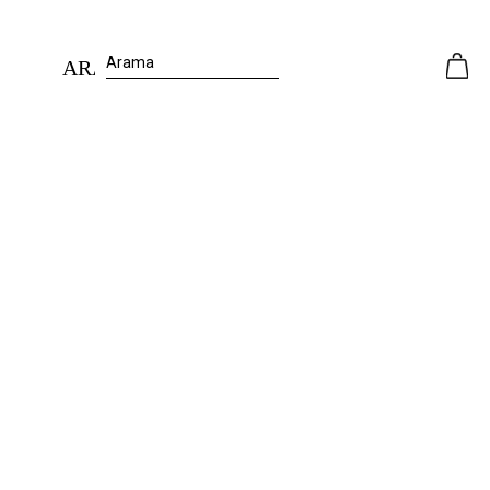
Şeritli Jogger
Eşofman Siyah
(20050)
₺219,99
15:00 e kadar verilen siparişleriniz aynı gün
kargoda.
Kredi kartına 9 taksit imkanı.
Kapıda nakit ve kredi kartı ile ödeme imkanı.
İstek Listeme Ekle