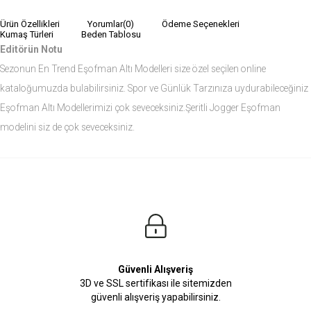
Ürün Özellikleri
Yorumlar
(0)
Ödeme Seçenekleri
Kumaş Türleri
Beden Tablosu
Editörün Notu
Sezonun En Trend Eşofman Altı Modelleri size özel seçilen online
kataloğumuzda bulabilirsiniz. Spor ve Günlük Tarzınıza uydurabileceğiniz
Eşofman Altı Modellerimizi çok seveceksiniz.Şeritli Jogger Eşofman
modelini siz de çok seveceksiniz.
Ürün Ölçüleri
Modelin Ölçüleri
Boy: 1.81
Kilo: 84
Manken Bedenleri Üst Grup M, Alt Grup 33 Beden ( Medium )
Güvenli Alışveriş
3D ve SSL sertifikası ile sitemizden
güvenli alışveriş yapabilirsiniz.