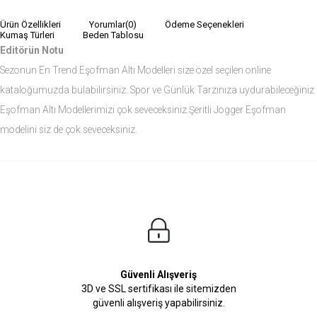
Ürün Özellikleri
Yorumlar
(0)
Ödeme Seçenekleri
Kumaş Türleri
Beden Tablosu
Editörün Notu
Sezonun En Trend Eşofman Altı Modelleri size özel seçilen online
kataloğumuzda bulabilirsiniz. Spor ve Günlük Tarzınıza uydurabileceğiniz
Eşofman Altı Modellerimizi çok seveceksiniz.Şeritli Jogger Eşofman
modelini siz de çok seveceksiniz.
Ürün Ölçüleri
Modelin Ölçüleri
Boy: 1.81
Kilo: 84
Manken Bedenleri Üst Grup M, Alt Grup 33 Beden ( Medium )
Güvenli Alışveriş
3D ve SSL sertifikası ile sitemizden
güvenli alışveriş yapabilirsiniz.