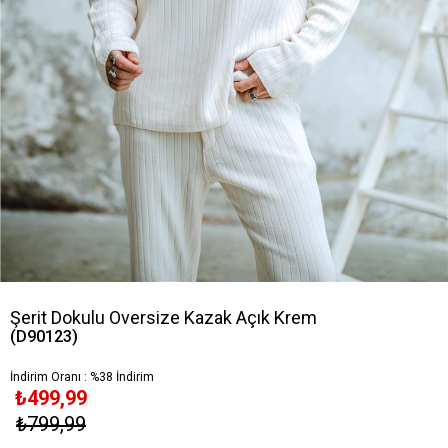
Şerit Dokulu Oversize Kazak Açık Krem
(D90123)
İndirim Oranı
:
%
38
İndirim
₺499,99
₺799,99