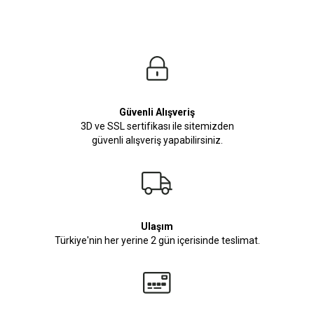
Modelin Ölçüleri
Boy: 1.81
Kilo: 84
Manken Bedenleri Üst Grup M, Alt Grup 33 Beden ( Medium )
Güvenli Alışveriş
3D ve SSL sertifikası ile sitemizden
güvenli alışveriş yapabilirsiniz.
Ulaşım
Türkiye'nin her yerine 2 gün içerisinde teslimat.