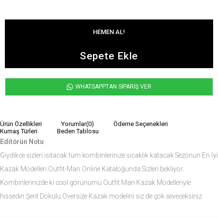
WHATSAPPTAN SİPARİŞ VER
Ürün Özellikleri
Yorumlar
(0)
Ödeme Seçenekleri
Kumaş Türleri
Beden Tablosu
Editörün Notu
Giydikce sizleri ısıtacak tüm kombinlerinize sıcaklık katacak Sezonun En İyi
Kazak Modelleri Outfit-Man Online Kataloğunda Sizleri bekliyor.
Kombinlerinizde ki cool görünümü Outfit Man Kazak Modelleriyle
hissedin.Şerit Dokulu Oversize Kazak modelini siz de çok seveceksiniz.
Ürün Ölçüleri